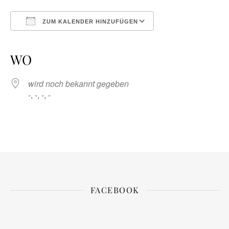
ZUM KALENDER HINZUFÜGEN
ICS herunterladen
Google Kalender
iCalendar
Office 365
Outlook Live
WO
wird noch bekannt gegeben
-, -, -, -
FACEBOOK