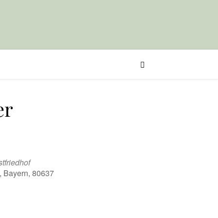
er
friedhof
, Bayern, 80637