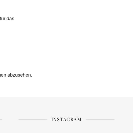
er
iCalendar
Off
für das
ngen abzusehen.
INSTAGRAM