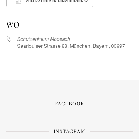
ZUM KALENDER HINZUFÜGEN
ICS herunterladen
Google Kalender
iCalendar
Office 365
Outlook Live
WO
Schützenheim Moosach
Saarlouiser Strasse 88, München, Bayern, 80997
FACEBOOK
INSTAGRAM