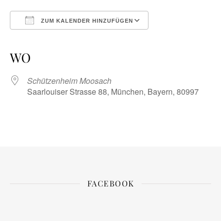
ZUM KALENDER HINZUFÜGEN
ICS herunterladen
Google Kalender
iCalendar
Office 365
Outlook Live
WO
Schützenheim Moosach
Saarlouiser Strasse 88, München, Bayern, 80997
FACEBOOK