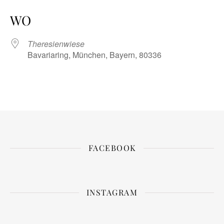
ICS herunterladen
Google Kalender
iCalendar
Office 365
Outlook Live
WO
Theresienwiese
Bavariaring, München, Bayern, 80336
FACEBOOK
INSTAGRAM