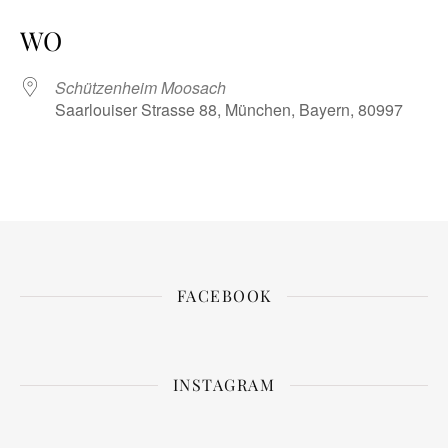
ICS herunterladen
Google Kalender
iCalendar
Office 365
Outlook Live
WO
Schützenheim Moosach
Saarlouiser Strasse 88, München, Bayern, 80997
FACEBOOK
INSTAGRAM