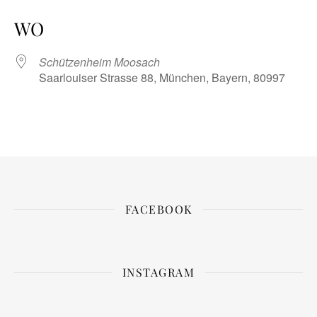
ICS herunterladen
Google Kalender
iCalendar
Office 365
Outlook Live
WO
Schützenheim Moosach
Saarlouiser Strasse 88, München, Bayern, 80997
FACEBOOK
INSTAGRAM