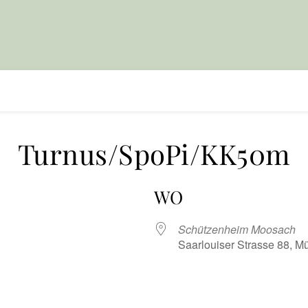
Turnus/SpoPi/KK50m
WO
Schützenheim Moosach
Saarlouiser Strasse 88, 