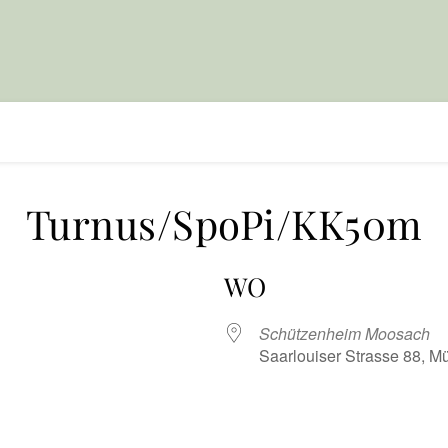
Turnus/SpoPi/KK50m
WO
Schützenheim Moosach
Saarlouiser Strasse 88, 